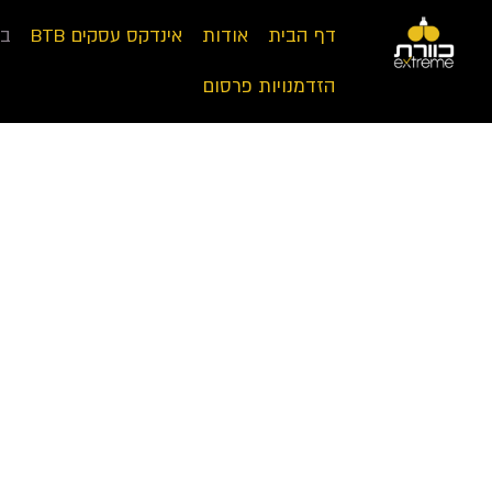
דף הבית
אודות
אינדקס עסקים BTB
במ
הזדמנויות פרסום
חטיפייטר 2