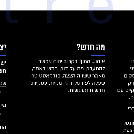
xtr
מה חדש?
יצ
ו
אוהו… המון! בקרוב יהיה אפשר
יש 
י
להתעדכן פה על תוכן חדש באתר,
חשו
קים
מאמר ששווה הצצה, פודקאסט טרי
יק
שעלה לפורטל, והזדמנויות עסקיות
שם:
קיים עם
חדשות ומרגשות.
ם.
מייל
רי
נטי,
הוד
הצעת