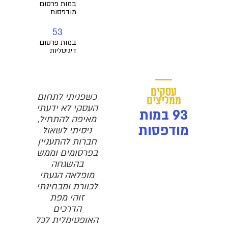
במות פרסום
מודפסות
53
במות פרסום
דיגיטליות
עסקים
לציין שאני
כשפניתי לתחום
בזמן האחרון
ממליצים
ת מהתוכן
העסקי לא ידעתי
צצות הרבה
93
במות
 ענייני.
מאיפה להתחיל,
אפשרויות
מודפסות
ל לבעלות
ניסיתי לשאול
לשידורים
מינון נעים.
חברות להתעניין
עסקיים כשאנשי
 חופר...
בפרסומים וממש
המקצוע לצערנו
ריכה:)
בהשגחה
רחוקים מאוד
מופלאה הגעתי
מהדרך הנכונה.
ה אנגל
לכוורת ומבחינתי
אז יש את הפיתוי
ת ומאמנת
זוהי מפת
מצד אחד- ללכת
הדרכים
ללמוד מטובים
וסמכת
האופטימלית לכל
בתחומם, מצד