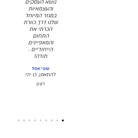
נושא העסקים
שני- זה... לא.
והעצמאיות
מרגיש באופן
במגזר המיוחד
ברור, לא
שלנו דרך כוורת
השתדלות נכונה.
הכרתי את
תודה על הבמה
התחום
האיכותית
והמאפיינים
והשמורה!
הייחודיים .
ח.ב.
תודה!
מטפלת רגשית
טובי אפל
להתאמן, כן יהי
רצון